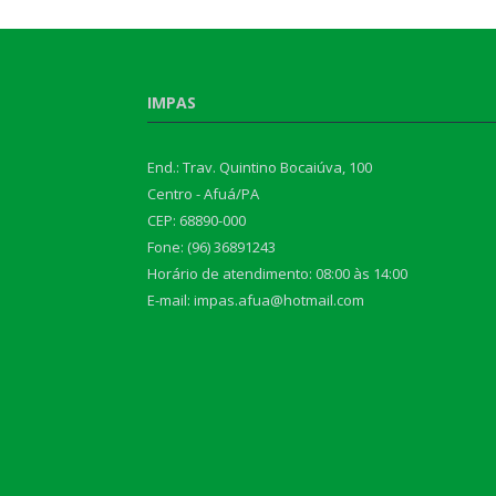
IMPAS
End.: Trav. Quintino Bocaiúva, 100
Centro - Afuá/PA
CEP: 68890-000
Fone: (96) 36891243
Horário de atendimento: 08:00 às 14:00
E-mail: impas.afua@hotmail.com