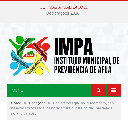
ÚLTIMAS ATUALIZAÇÕES:
Declarações 2026
MENU
»
»
Home
Licitações
Declaramos que até o momento, não
há novos processos licitatórios para o Instituto de Previdência
no ano de 2025.