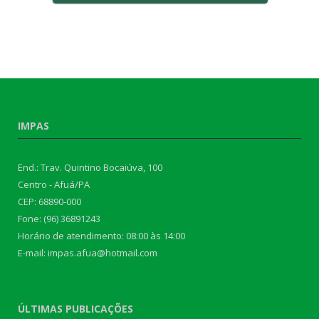
IMPAS
End.: Trav. Quintino Bocaiúva, 100
Centro - Afuá/PA
CEP: 68890-000
Fone: (96) 36891243
Horário de atendimento: 08:00 às 14:00
E-mail: impas.afua@hotmail.com
ÚLTIMAS PUBLICAÇÕES