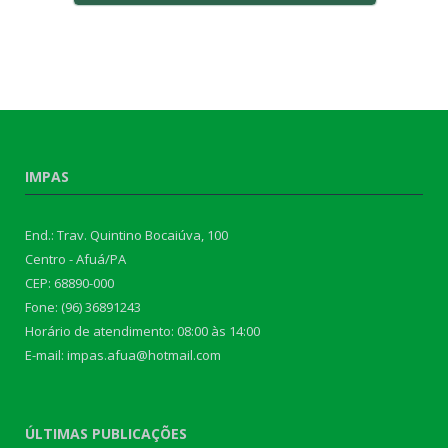
IMPAS
End.: Trav. Quintino Bocaiúva, 100
Centro - Afuá/PA
CEP: 68890-000
Fone: (96) 36891243
Horário de atendimento: 08:00 às 14:00
E-mail: impas.afua@hotmail.com
ÚLTIMAS PUBLICAÇÕES