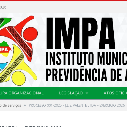
2026
URA ORGANIZACIONAL
LEGISLAÇÃO
ATOS OFICI
»
o de Serviços
PROCESSO 001-2025 – J.L.S. VALENTE LTDA – EXERCICIO 2026