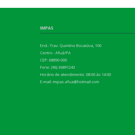
IMPAS
End.: Trav. Quintino Bocaiúva, 100
Centro - Afuá/PA
CEP: 68890-000
Fone: (96) 36891243
Horário de atendimento: 08:00 às 14:00
E-mail: impas.afua@hotmail.com