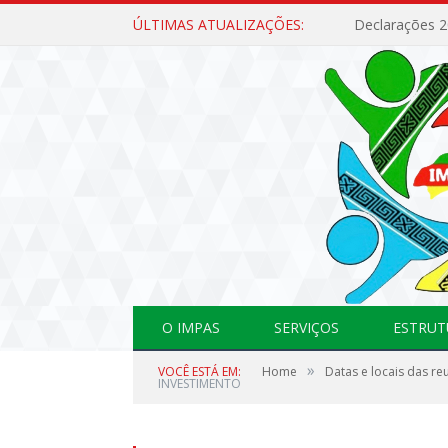
ÚLTIMAS ATUALIZAÇÕES:
Declarações 
O IMPAS
SERVIÇOS
ESTRUT
»
VOCÊ ESTÁ EM:
Home
Datas e locais das r
INVESTIMENTO