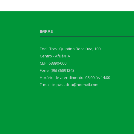
IMPAS
End.: Trav. Quintino Bocaiúva, 100
Centro - Afuá/PA
CEP: 68890-000
Fone: (96) 36891243
Horário de atendimento: 08:00 às 14:00
E-mail: impas.afua@hotmail.com