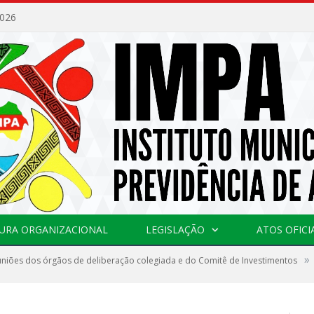
2026
URA ORGANIZACIONAL
LEGISLAÇÃO
ATOS OFICI
»
euniões dos órgãos de deliberação colegiada e do Comitê de Investimentos