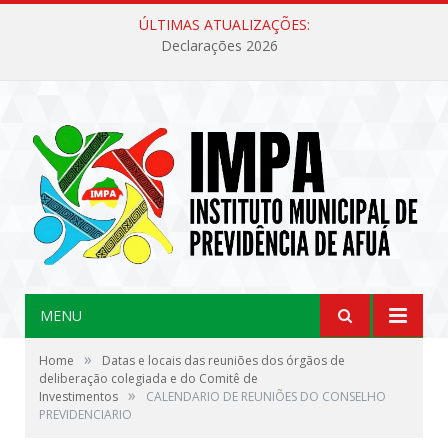
ÚLTIMAS ATUALIZAÇÕES:
Declarações 2026
MENU
»
Home
Datas e locais das reuniões dos órgãos de
deliberação colegiada e do Comitê de
»
Investimentos
CALENDARIO DE REUNIÕES DO CONSELHO
PREVIDENCIARIO