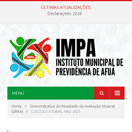
ÚLTIMAS ATUALIZAÇÕES:
Declarações 2026
MENU
»
Home
Demonstrativo do Resultado da Avaliação Atuarial
»
(DRAA)
CULCULO ATURIAL ANO 2021