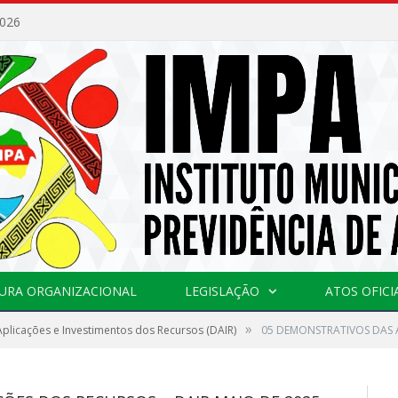
2026
URA ORGANIZACIONAL
LEGISLAÇÃO
ATOS OFICI
»
plicações e Investimentos dos Recursos (DAIR)
05 DEMONSTRATIVOS DAS A