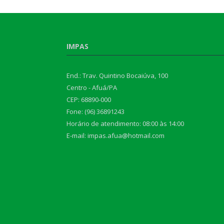
IMPAS
End.: Trav. Quintino Bocaiúva, 100
Centro - Afuá/PA
CEP: 68890-000
Fone: (96) 36891243
Horário de atendimento: 08:00 às 14:00
E-mail: impas.afua@hotmail.com