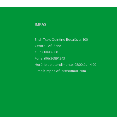
IMPAS
End.: Trav. Quintino Bocaiúva, 100
Centro - Afuá/PA
CEP: 68890-000
Fone: (96) 36891243
Horário de atendimento: 08:00 às 14:00
E-mail: impas.afua@hotmail.com