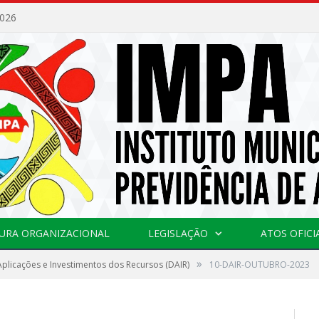
2026
URA ORGANIZACIONAL
LEGISLAÇÃO
ATOS OFICI
»
plicações e Investimentos dos Recursos (DAIR)
10-DAIR-OUTUBRO-2023