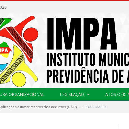
2026
URA ORGANIZACIONAL
LEGISLAÇÃO
ATOS OFICI
»
plicações e Investimentos dos Recursos (DAIR)
3DAIR MARCO