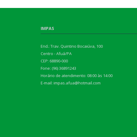
IMPAS
End.: Trav. Quintino Bocaiúva, 100
Centro - Afuá/PA
CEP: 68890-000
Fone: (96) 36891243
Horário de atendimento: 08:00 às 14:00
E-mail: impas.afua@hotmail.com