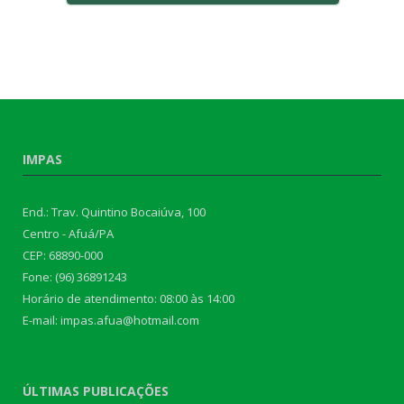
IMPAS
End.: Trav. Quintino Bocaiúva, 100
Centro - Afuá/PA
CEP: 68890-000
Fone: (96) 36891243
Horário de atendimento: 08:00 às 14:00
E-mail: impas.afua@hotmail.com
ÚLTIMAS PUBLICAÇÕES