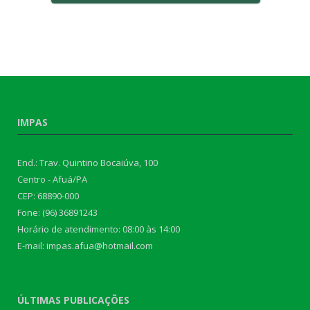
IMPAS
End.: Trav. Quintino Bocaiúva, 100
Centro - Afuá/PA
CEP: 68890-000
Fone: (96) 36891243
Horário de atendimento: 08:00 às 14:00
E-mail: impas.afua@hotmail.com
ÚLTIMAS PUBLICAÇÕES