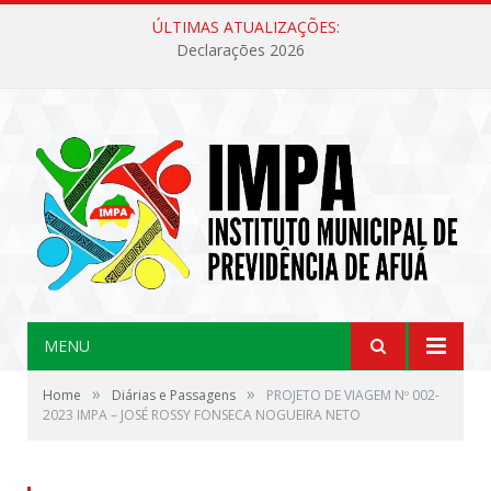
ÚLTIMAS ATUALIZAÇÕES:
Declarações 2026
MENU
»
»
Home
Diárias e Passagens
PROJETO DE VIAGEM Nº 002-
2023 IMPA – JOSÉ ROSSY FONSECA NOGUEIRA NETO