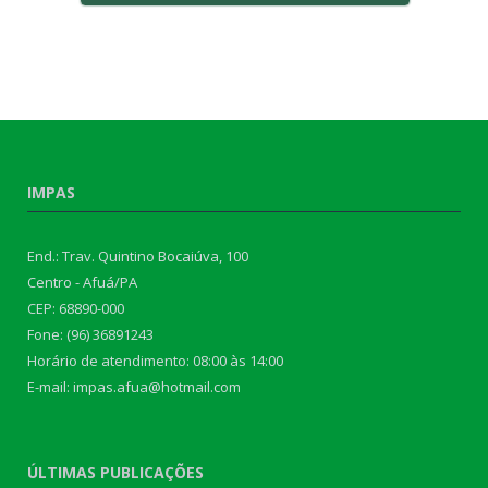
IMPAS
End.: Trav. Quintino Bocaiúva, 100
Centro - Afuá/PA
CEP: 68890-000
Fone: (96) 36891243
Horário de atendimento: 08:00 às 14:00
E-mail: impas.afua@hotmail.com
ÚLTIMAS PUBLICAÇÕES