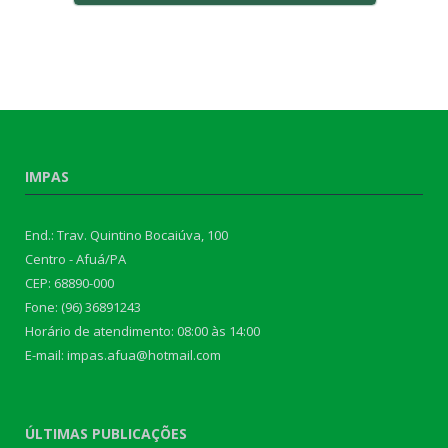
IMPAS
End.: Trav. Quintino Bocaiúva, 100
Centro - Afuá/PA
CEP: 68890-000
Fone: (96) 36891243
Horário de atendimento: 08:00 às 14:00
E-mail: impas.afua@hotmail.com
ÚLTIMAS PUBLICAÇÕES