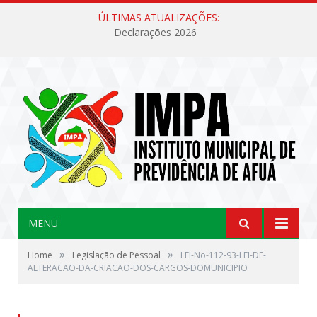
ÚLTIMAS ATUALIZAÇÕES:
Declarações 2026
MENU
»
»
Home
Legislação de Pessoal
LEI-No-112-93-LEI-DE-
ALTERACAO-DA-CRIACAO-DOS-CARGOS-DOMUNICIPIO