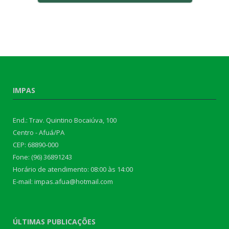
IMPAS
End.: Trav. Quintino Bocaiúva, 100
Centro - Afuá/PA
CEP: 68890-000
Fone: (96) 36891243
Horário de atendimento: 08:00 às 14:00
E-mail: impas.afua@hotmail.com
ÚLTIMAS PUBLICAÇÕES