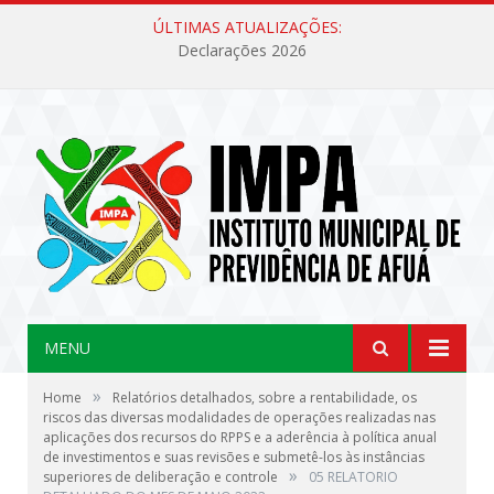
ÚLTIMAS ATUALIZAÇÕES:
Declarações 2026
MENU
»
Home
Relatórios detalhados, sobre a rentabilidade, os
riscos das diversas modalidades de operações realizadas nas
aplicações dos recursos do RPPS e a aderência à política anual
de investimentos e suas revisões e submetê-los às instâncias
»
superiores de deliberação e controle
05 RELATORIO