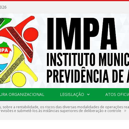
2026
URA ORGANIZACIONAL
LEGISLAÇÃO
ATOS OFICI
s, sobre a rentabilidade, os riscos das diversas modalidades de operações rea
»
 revisões e submetê-los às instâncias superiores de deliberação e controle