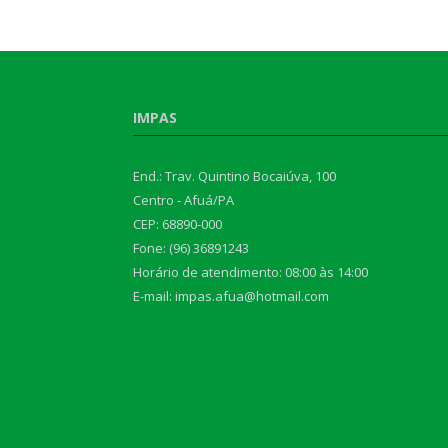
IMPAS
End.: Trav. Quintino Bocaiúva, 100
Centro - Afuá/PA
CEP: 68890-000
Fone: (96) 36891243
Horário de atendimento: 08:00 às 14:00
E-mail: impas.afua@hotmail.com