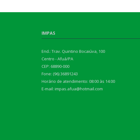
IMPAS
End.: Trav. Quintino Bocaiúva, 100
Centro - Afuá/PA
CEP: 68890-000
Fone: (96) 36891243
Horário de atendimento: 08:00 às 14:00
E-mail: impas.afua@hotmail.com