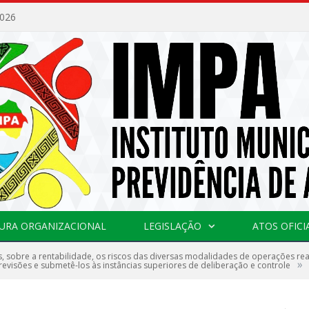
2026
URA ORGANIZACIONAL
LEGISLAÇÃO
ATOS OFICI
s, sobre a rentabilidade, os riscos das diversas modalidades de operações rea
»
 revisões e submetê-los às instâncias superiores de deliberação e controle