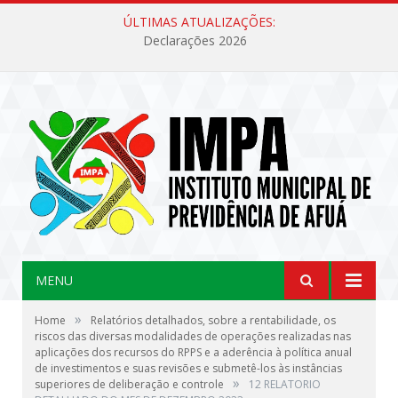
ÚLTIMAS ATUALIZAÇÕES:
Declarações 2026
MENU
»
Home
Relatórios detalhados, sobre a rentabilidade, os
riscos das diversas modalidades de operações realizadas nas
aplicações dos recursos do RPPS e a aderência à política anual
de investimentos e suas revisões e submetê-los às instâncias
»
superiores de deliberação e controle
12 RELATORIO