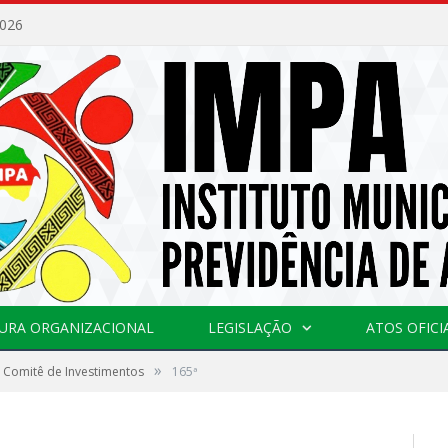
2026
URA ORGANIZACIONAL
LEGISLAÇÃO
ATOS OFICI
»
 Comitê de Investimentos
165ª