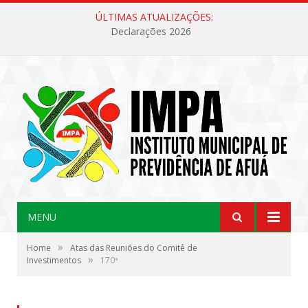
ÚLTIMAS ATUALIZAÇÕES:
Declarações 2026
MENU
»
Home
Atas das Reuniões do Comitê de
»
Investimentos
170ª