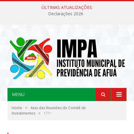
ÚLTIMAS ATUALIZAÇÕES:
Declarações 2026
MENU
»
Home
Atas das Reuniões do Comitê de
»
Investimentos
171ª