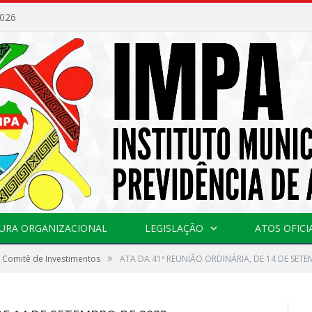
2026
URA ORGANIZACIONAL
LEGISLAÇÃO
ATOS OFICI
»
 Comitê de Investimentos
ATA DA 41ª REUNIÃO ORDINÁRIA, DE 14 DE SET