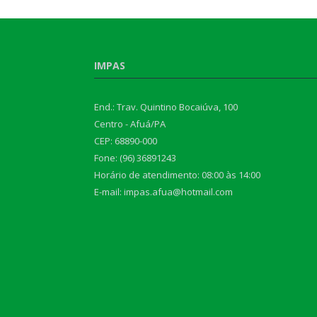
IMPAS
End.: Trav. Quintino Bocaiúva, 100
Centro - Afuá/PA
CEP: 68890-000
Fone: (96) 36891243
Horário de atendimento: 08:00 às 14:00
E-mail: impas.afua@hotmail.com