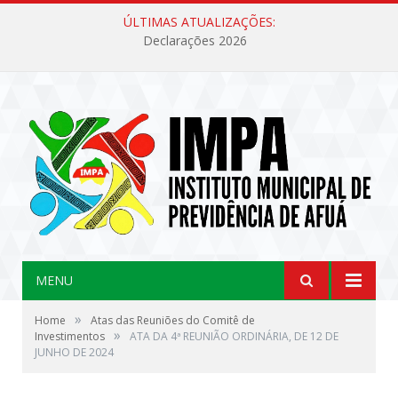
ÚLTIMAS ATUALIZAÇÕES:
Declarações 2026
MENU
»
Home
Atas das Reuniões do Comitê de
»
Investimentos
ATA DA 4ª REUNIÃO ORDINÁRIA, DE 12 DE
JUNHO DE 2024