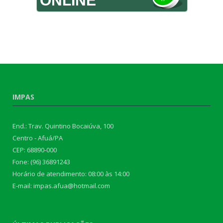
ONLINE
IMPAS
End.: Trav. Quintino Bocaiúva, 100
Centro - Afuá/PA
CEP: 68890-000
Fone: (96) 36891243
Horário de atendimento: 08:00 às 14:00
E-mail: impas.afua@hotmail.com