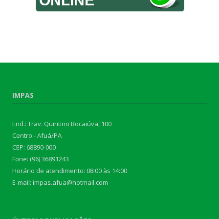
ONLINE
IMPAS
End.: Trav. Quintino Bocaiúva, 100
Centro - Afuá/PA
CEP: 68890-000
Fone: (96) 36891243
Horário de atendimento: 08:00 às 14:00
E-mail: impas.afua@hotmail.com