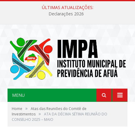
ÚLTIMAS ATUALIZAÇÕES:
Declarações 2026
MENU
»
Home
Atas das Reuniões do Comitê de
»
Investimentos
ATA DA DÉCIMA SÉTIMA REUNIÃO DO
CONSELHO 2025 – MAIO