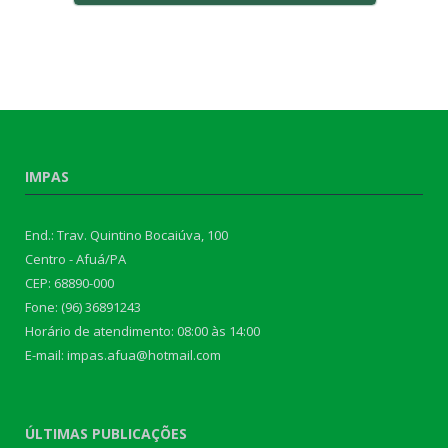
IMPAS
End.: Trav. Quintino Bocaiúva, 100
Centro - Afuá/PA
CEP: 68890-000
Fone: (96) 36891243
Horário de atendimento: 08:00 às 14:00
E-mail: impas.afua@hotmail.com
ÚLTIMAS PUBLICAÇÕES