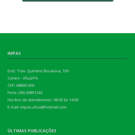
IMPAS
End.: Trav. Quintino Bocaiúva, 100
Centro - Afuá/PA
CEP: 68890-000
Fone: (96) 36891243
Horário de atendimento: 08:00 às 14:00
E-mail: impas.afua@hotmail.com
ÚLTIMAS PUBLICAÇÕES