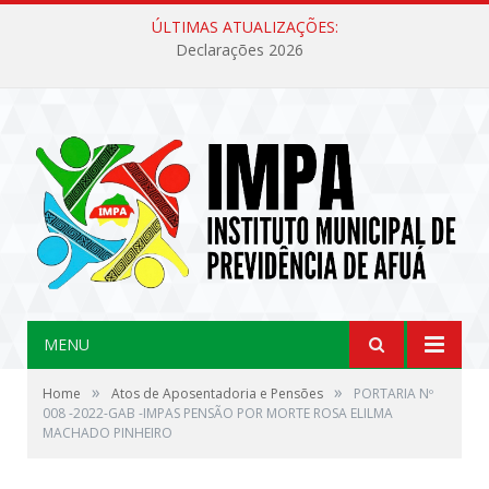
ÚLTIMAS ATUALIZAÇÕES:
Declarações 2026
MENU
»
»
Home
Atos de Aposentadoria e Pensões
PORTARIA Nº
008 -2022-GAB -IMPAS PENSÃO POR MORTE ROSA ELILMA
MACHADO PINHEIRO