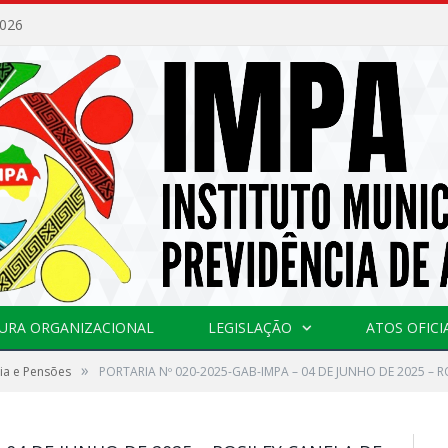
2026
URA ORGANIZACIONAL
LEGISLAÇÃO
ATOS OFICI
»
ia e Pensões
PORTARIA Nº 020-2025-GAB-IMPA – 04 DE JUNHO DE 2025 – 