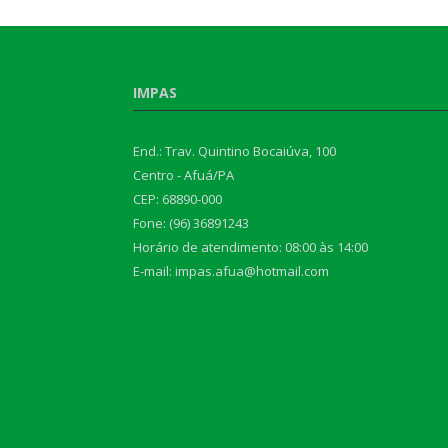
IMPAS
End.: Trav. Quintino Bocaiúva, 100
Centro - Afuá/PA
CEP: 68890-000
Fone: (96) 36891243
Horário de atendimento: 08:00 às 14:00
E-mail: impas.afua@hotmail.com