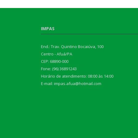
IMPAS
End.: Trav. Quintino Bocaiúva, 100
Centro - Afuá/PA
CEP: 68890-000
Fone: (96) 36891243
Horário de atendimento: 08:00 às 14:00
E-mail: impas.afua@hotmail.com