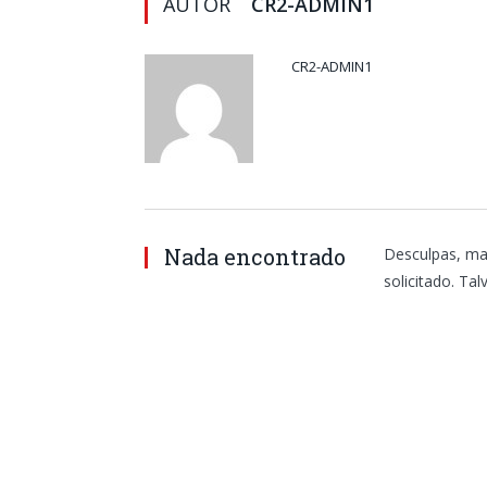
AUTOR
CR2-ADMIN1
CR2-ADMIN1
Nada encontrado
Desculpas, ma
solicitado. Ta