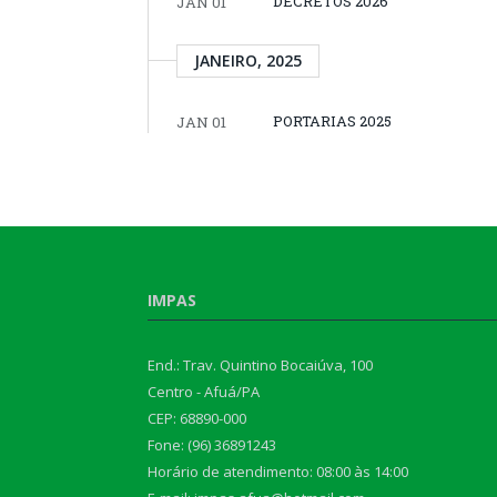
DECRETOS 2026
JAN 01
JANEIRO, 2025
PORTARIAS 2025
JAN 01
IMPAS
End.: Trav. Quintino Bocaiúva, 100
Centro - Afuá/PA
CEP: 68890-000
Fone: (96) 36891243
Horário de atendimento: 08:00 às 14:00