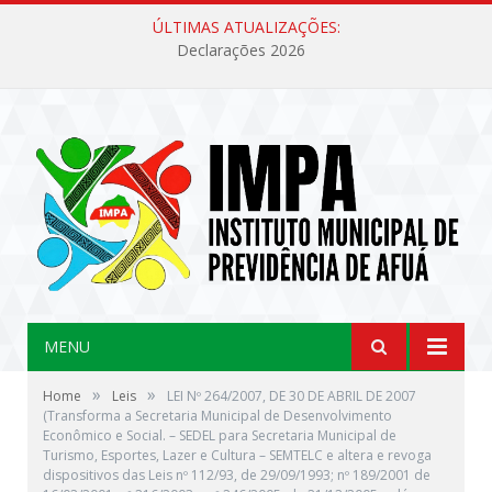
ÚLTIMAS ATUALIZAÇÕES:
Declarações 2026
MENU
»
»
Home
Leis
LEI Nº 264/2007, DE 30 DE ABRIL DE 2007
(Transforma a Secretaria Municipal de Desenvolvimento
Econômico e Social. – SEDEL para Secretaria Municipal de
Turismo, Esportes, Lazer e Cultura – SEMTELC e altera e revoga
dispositivos das Leis nº 112/93, de 29/09/1993; nº 189/2001 de